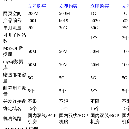
立即购买
立即购买
立即购买
立
网页空间
200M
500M
1G
1G
产品编号
a001
b019
b020
a02
单月流量
20G
30G
50G
75
可开子网站
1个
2个
数
MSSQL数
50M
50M
50M
10
据库
mysql数据
50M
50M
50M
10
库
赠送邮箱容
5G
5G
5G
5G
量
邮箱用户数
5个
5个
5个
5个
量
并发连接数
不限
不限
不限
不
绑定域名
15个
15个
15个
15
国内双线/BGP
国内双线/BGP
国内双线/BGP
国内
机房线路
机房
机房
机房
机