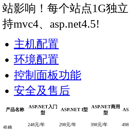
站影响！每个站点1G独立内
持mvc4、asp.net4.5!
主机配置
环境配置
控制面板功能
安全及售后
ASP.NET入门
ASP.NET商用
产品名称
ASP.NET I型
AS
型
型
248
元/年
298
元/年
398
元/年
498
价格