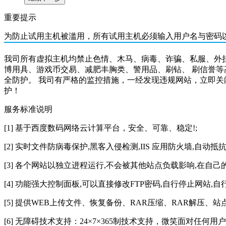
重要提示
为防止试用主机被滥用，所有
试用主机必须输入用户名与密码
我司所有虚拟主机均禁止色情、木马、病毒、诈骗、私服、外
博用具、游戏币交易、减肥丰胸类、警用品、刷钻、 刷信誉
全防护。
我司有严格的监控措施，一经发现违规网站，立即关
护！
服务标准说明
[1] 基于西度数码网络云计算平台，安全、可靠、稳定!;
[2] 实时文件防病毒保护,黑客入侵检测,IIS 应用防火墙,自动
[3] 各个网站以独立进程运行,不会被其他站点负载影响,在自己的空
[4] 功能强大控制面板,可以直接修改FTP密码,自行停止网站,
[5] 提供WEB上传文件、恢复备份、RAR压缩、RAR解压
[6] 无障碍技术支持：24×7×365制技术支持，微笑面对任何用