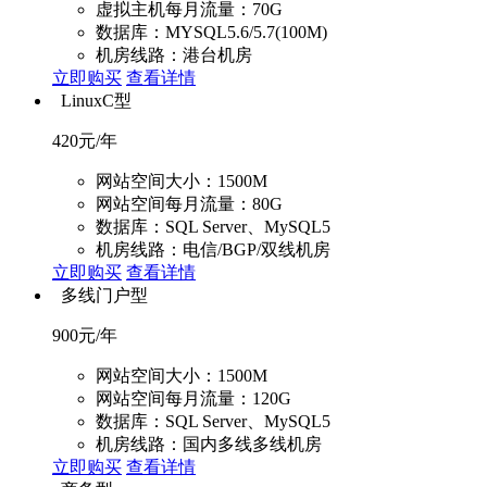
虚拟主机每月流量：70G
数据库：MYSQL5.6/5.7(100M)
机房线路：港台机房
立即购买
查看详情
LinuxC型
420
元/年
网站空间大小：1500M
网站空间每月流量：80G
数据库：SQL Server、MySQL5
机房线路：电信/BGP/双线机房
立即购买
查看详情
多线门户型
900
元/年
网站空间大小：1500M
网站空间每月流量：120G
数据库：SQL Server、MySQL5
机房线路：国内多线多线机房
立即购买
查看详情