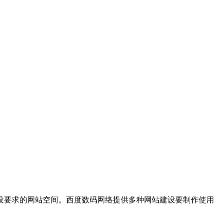
设要求的网站空间。西度数码网络提供多种网站建设要制作使用