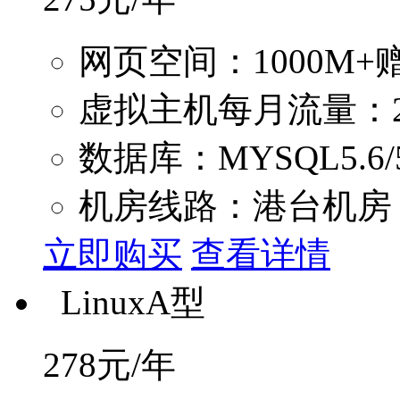
网页空间：1000M+赠
虚拟主机每月流量：2
数据库：MYSQL5.6/5.
机房线路：港台机房
立即购买
查看详情
LinuxA型
278
元/年