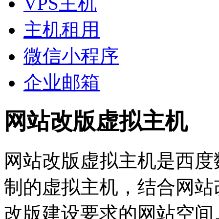
VPS主机
主机租用
微信小程序
企业邮箱
网站改版虚拟主机
网站改版虚拟主机是西度
制的虚拟主机，结合网站
改版建设要求的网站空间