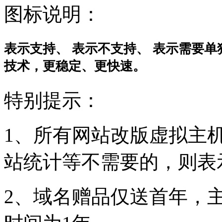
图标说明：
表示支持、
表示不支持、
表示需要单
技术，更稳定、更快速。
特别提示：
1、所有网站改版虚拟主
站统计等不需要的，则表
2、域名赠品仅送首年，