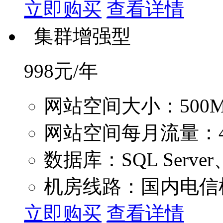
立即购买
查看详情
集群增强型
998
元/年
网站空间大小：500
网站空间每月流量：4
数据库：SQL Server
机房线路：国内电信
立即购买
查看详情