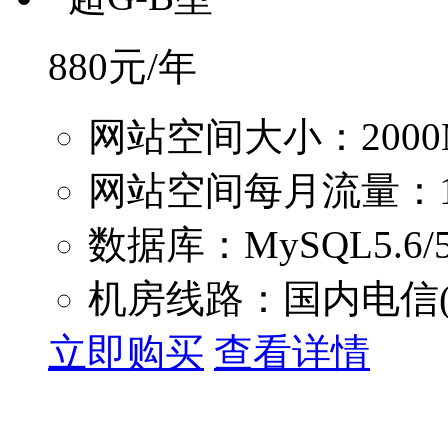
880
元/年
网站空间大小：2000
网站空间每月流量：1
数据库：MySQL5.6/5.
机房线路：国内电信(
立即购买
查看详情