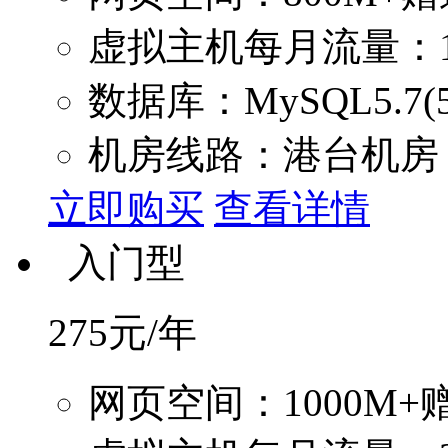
虚拟主机每月流量：1
数据库：MySQL5.7(5
机房线路：港台机房
立即购买
查看详情
入门型
275
元/年
网页空间：1000M+赠