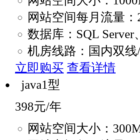
网站空间大小：1000
网站空间每月流量：2
数据库：SQL Server
机房线路：国内双线/
立即购买
查看详情
java1型
398
元/年
网站空间大小：300