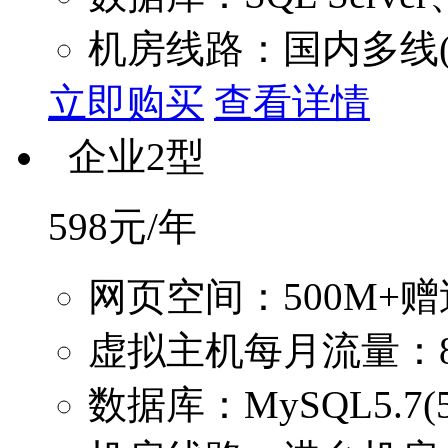
机房线路：国内多线(
立即购买
查看详情
企业2型
598
元/年
网页空间：500M+赠
虚拟主机每月流量：
数据库：MySQL5.7(5