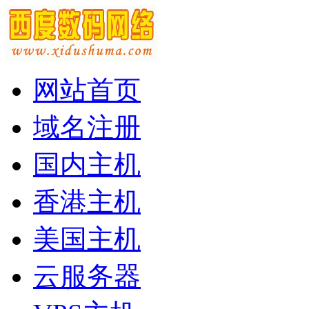
网站首页
域名注册
国内主机
香港主机
美国主机
云服务器