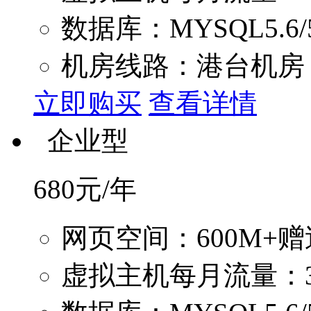
数据库：MYSQL5.6/5.
机房线路：港台机房
立即购买
查看详情
企业型
680
元/年
网页空间：600M+赠
虚拟主机每月流量：3