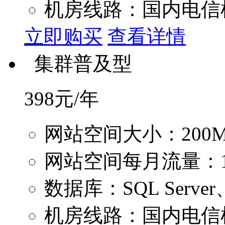
机房线路：国内电信
立即购买
查看详情
集群普及型
398
元/年
网站空间大小：200
网站空间每月流量：1
数据库：SQL Server
机房线路：国内电信