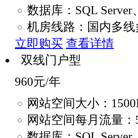
数据库：SQL Server
机房线路：国内多线
立即购买
查看详情
双线门户型
960
元/年
网站空间大小：1500
网站空间每月流量：5
数据库：SQL Server