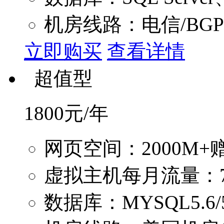
机房线路：电信/BG
立即购买
查看详情
超值型
1800
元/年
网页空间：2000M+赠
虚拟主机每月流量：7
数据库：MYSQL5.6/5.