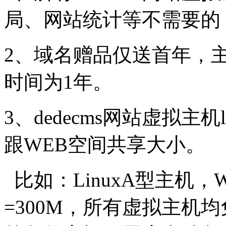
局、网站统计等不需要的
2、域名赠品仅送首年，
时间为1年。
3、dedecms网站虚拟主机
跟WEB空间共享大小。
比如：LinuxA型主机，
=300M，所有虚拟主机