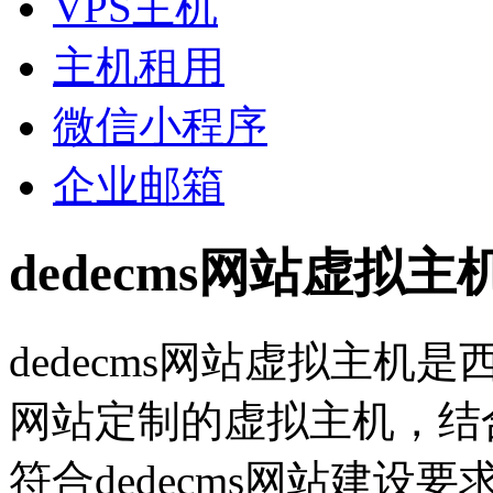
VPS主机
主机租用
微信小程序
企业邮箱
dedecms网站虚拟主
dedecms网站虚拟主机是
网站定制的虚拟主机，结合
符合dedecms网站建