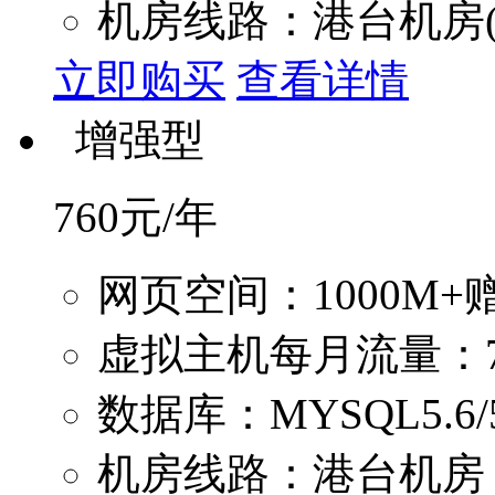
机房线路：港台机房(
立即购买
查看详情
增强型
760
元/年
网页空间：1000M+赠
虚拟主机每月流量：7
数据库：MYSQL5.6/5.
机房线路：港台机房