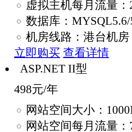
虚拟主机每月流量：2
数据库：MYSQL5.6/5.
机房线路：港台机房
立即购买
查看详情
ASP.NET II型
498
元/年
网站空间大小：1000
网站空间每月流量：7