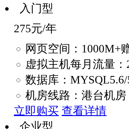
入门型
275
元/年
网页空间：1000M+赠
虚拟主机每月流量：2
数据库：MYSQL5.6/5.
机房线路：港台机房
立即购买
查看详情
企业型