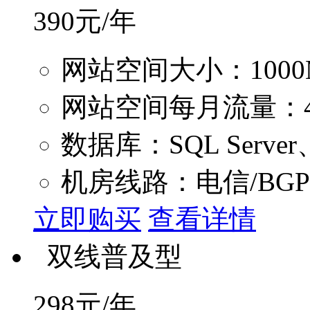
390
元/年
网站空间大小：1000
网站空间每月流量：4
数据库：SQL Server
机房线路：电信/BG
立即购买
查看详情
双线普及型
298
元/年