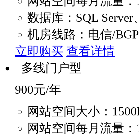
网站空间每月流量：1
数据库：SQL Server
机房线路：电信/BG
立即购买
查看详情
多线门户型
900
元/年
网站空间大小：1500
网站空间每月流量：1