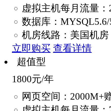
虚拟主机每月流量：2
数据库：MYSQL5.6/5.
机房线路：美国机房
立即购买
查看详情
超值型
1800
元/年
网页空间：2000M+赠
虚拟主机每月流量：7