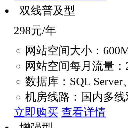
双线普及型
298
元/年
网站空间大小：600
网站空间每月流量：2
数据库：SQL Server
机房线路：国内多线
立即购买
查看详情
增强型