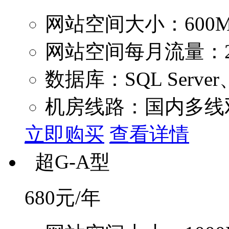
网站空间大小：600
网站空间每月流量：2
数据库：SQL Server
机房线路：国内多线
立即购买
查看详情
超G-A型
680
元/年