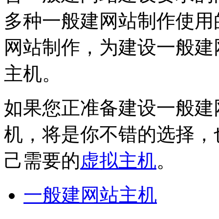
多种一般建网站制作使用
网站制作，为建设一般建
主机。
如果您正准备建设一般建
机，将是你不错的选择，
己需要的
虚拟主机
。
一般建网站主机