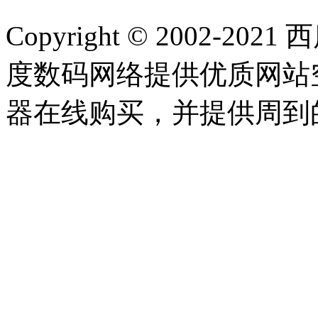
Copyright © 2002-2021 西
度数码网络提供优质网站
器在线购买，并提供周到