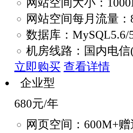
网站空间大小：1000
网站空间每月流量：8
数据库：MySQL5.6/5.
机房线路：国内电信(
立即购买
查看详情
企业型
680
元/年
网页空间：600M+赠