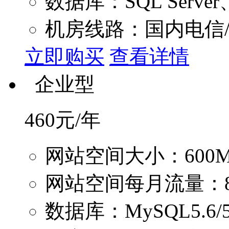
数据库：SQL Server
机房线路：国内电信
立即购买
查看详情
企业型
460
元/年
网站空间大小：600
网站空间每月流量：8
数据库：MySQL5.6/5