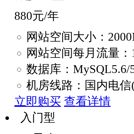
880
元/年
网站空间大小：2000
网站空间每月流量：1
数据库：MySQL5.6/5.
机房线路：国内电信(
立即购买
查看详情
入门型