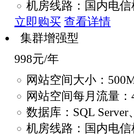
机房线路：国内电信
立即购买
查看详情
集群增强型
998
元/年
网站空间大小：500
网站空间每月流量：4
数据库：SQL Server
机房线路：国内电信