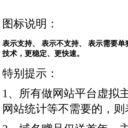
图标说明：
表示支持、
表示不支持、
表示需要单
技术，更稳定、更快速。
特别提示：
1、所有做网站平台虚拟
网站统计等不需要的，则