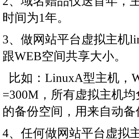
2、域名赠品仅送首年，
时间为1年。
3、做网站平台虚拟主机lin
跟WEB空间共享大小。
比如：LinuxA型主机，
=300M，所有虚拟主机
的备份空间，用来自动备
4、任何做网站平台虚拟