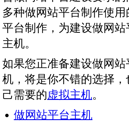
多种做网站平台制作使用
平台制作，为建设做网站
主机。
如果您正准备建设做网站
机，将是你不错的选择，
己需要的
虚拟主机
。
做网站平台主机