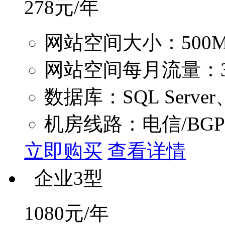
278
元/年
网站空间大小：500
网站空间每月流量：3
数据库：SQL Server
机房线路：电信/BG
立即购买
查看详情
企业3型
1080
元/年