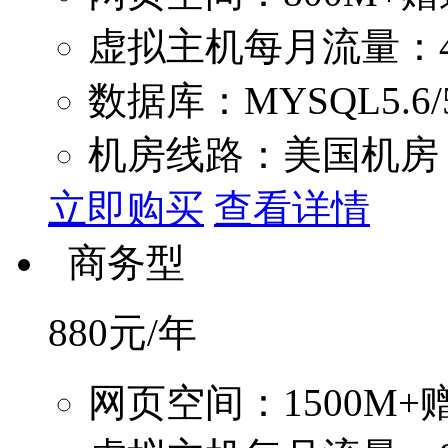
虚拟主机每月流量：4
数据库：MYSQL5.6/5.
机房线路：美国机房
立即购买
查看详情
商务型
880
元/年
网页空间：1500M+赠