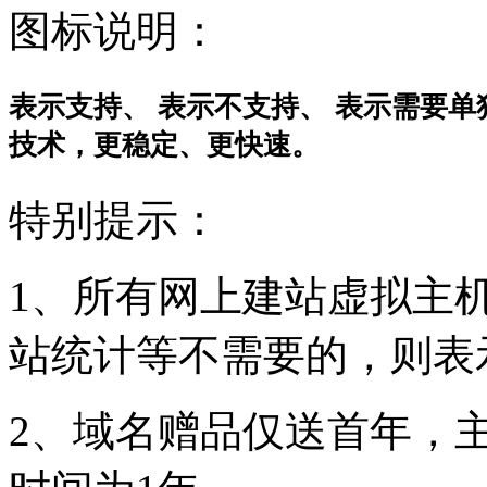
图标说明：
表示支持、
表示不支持、
表示需要单
技术，更稳定、更快速。
特别提示：
1、所有网上建站虚拟主
站统计等不需要的，则表
2、域名赠品仅送首年，