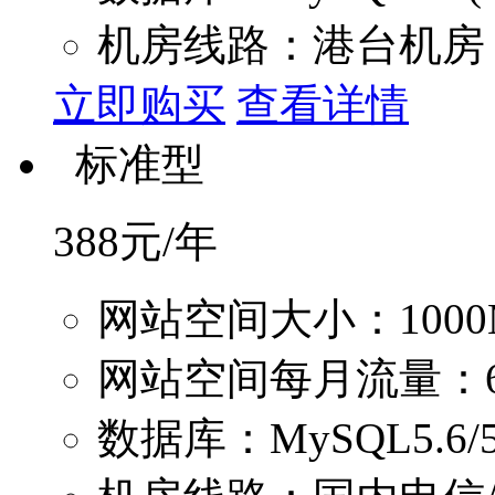
机房线路：港台机房
立即购买
查看详情
标准型
388
元/年
网站空间大小：1000
网站空间每月流量：6
数据库：MySQL5.6/5