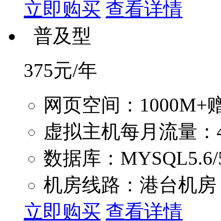
立即购买
查看详情
普及型
375
元/年
网页空间：1000M+赠
虚拟主机每月流量：4
数据库：MYSQL5.6/5.
机房线路：港台机房
立即购买
查看详情