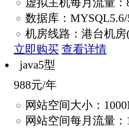
虚拟主机每月流量：8
数据库：MYSQL5.6/5.
机房线路：港台机房(
立即购买
查看详情
java5型
988
元/年
网站空间大小：1000
网站空间每月流量：1