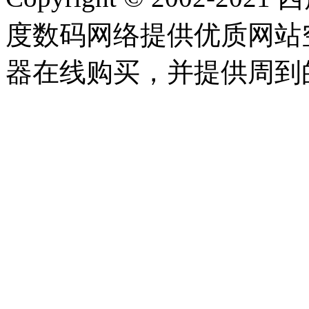
度数码网络提供优质网站
器在线购买，并提供周到