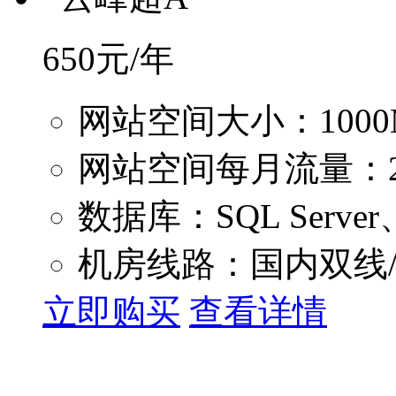
650
元/年
网站空间大小：1000
网站空间每月流量：2
数据库：SQL Server
机房线路：国内双线/
立即购买
查看详情