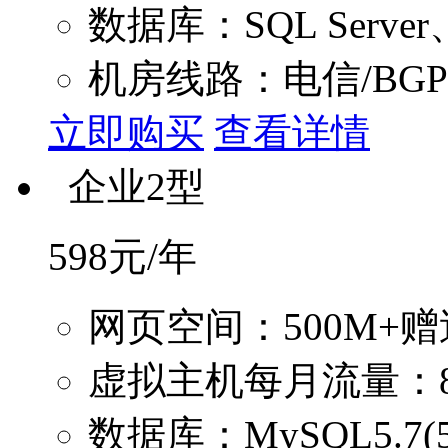
数据库：SQL Server
机房线路：电信/BG
立即购买
查看详情
企业2型
598
元/年
网页空间：500M+赠
虚拟主机每月流量：
数据库：MySQL5.7(5