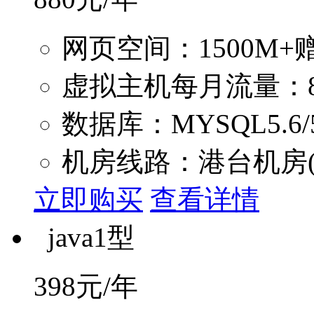
网页空间：1500M+赠
虚拟主机每月流量：8
数据库：MYSQL5.6/5.
机房线路：港台机房(
立即购买
查看详情
java1型
398
元/年