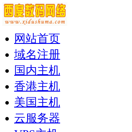
网站首页
域名注册
国内主机
香港主机
美国主机
云服务器