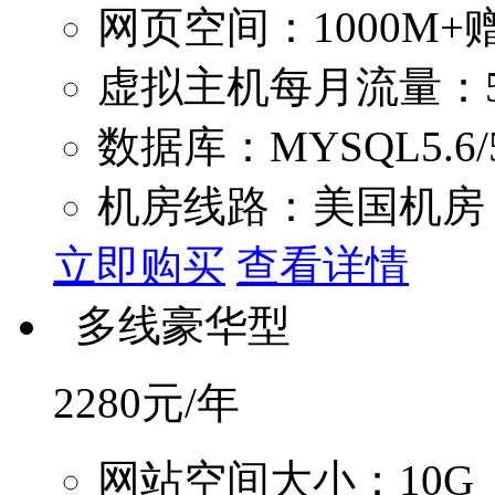
网页空间：1000M+赠
虚拟主机每月流量：5
数据库：MYSQL5.6/5.
机房线路：美国机房
立即购买
查看详情
多线豪华型
2280
元/年
网站空间大小：10G