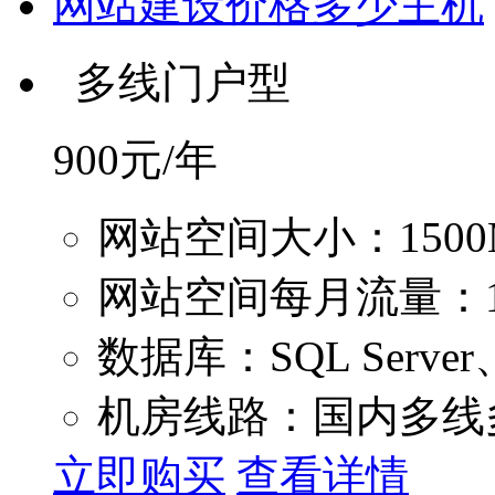
网站建设价格多少主机
多线门户型
900
元/年
网站空间大小：1500
网站空间每月流量：1
数据库：SQL Server
机房线路：国内多线
立即购买
查看详情