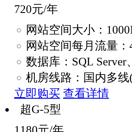
720
元/年
网站空间大小：1000
网站空间每月流量：4
数据库：SQL Server
机房线路：国内多线(
立即购买
查看详情
超G-5型
1180
元/年