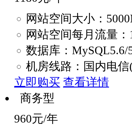
网站空间大小：5000
网站空间每月流量：1
数据库：MySQL5.6/5.
机房线路：国内电信(
立即购买
查看详情
商务型
960
元/年