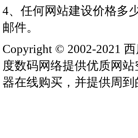
4、任何网站建设价格多
邮件。
Copyright © 2002-2021 西
度数码网络提供优质网站
器在线购买，并提供周到