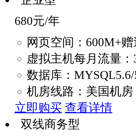
680
元/年
网页空间：600M+赠
虚拟主机每月流量：3
数据库：MYSQL5.6/5.
机房线路：美国机房
立即购买
查看详情
双线商务型