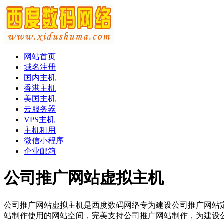
网站首页
域名注册
国内主机
香港主机
美国主机
云服务器
VPS主机
主机租用
微信小程序
企业邮箱
公司推广网站虚拟主机
公司推广网站虚拟主机是西度数码网络专为建设公司推广网站
站制作使用的网站空间，完美支持公司推广网站制作，为建设