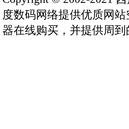
度数码网络提供优质网站
器在线购买，并提供周到