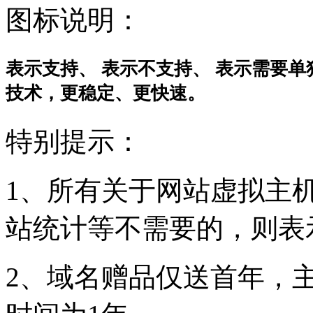
图标说明：
表示支持、
表示不支持、
表示需要单
技术，更稳定、更快速。
特别提示：
1、所有关于网站虚拟主
站统计等不需要的，则表
2、域名赠品仅送首年，