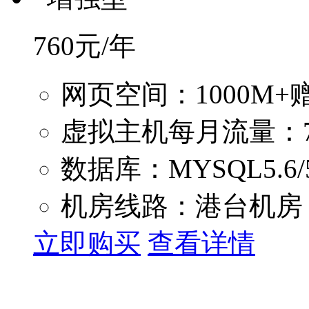
760
元/年
网页空间：1000M+赠
虚拟主机每月流量：7
数据库：MYSQL5.6/5.
机房线路：港台机房
立即购买
查看详情