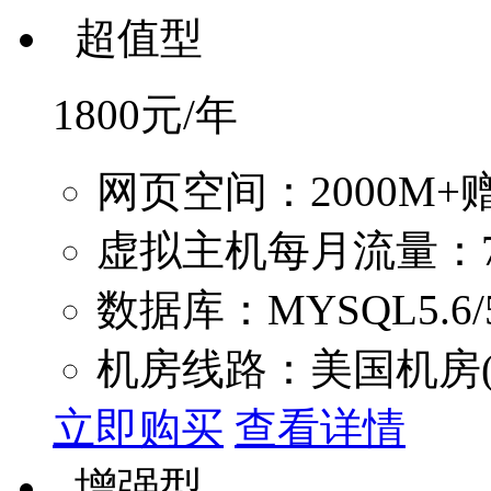
超值型
1800
元/年
网页空间：2000M+赠
虚拟主机每月流量：7
数据库：MYSQL5.6/5.
机房线路：美国机房(
立即购买
查看详情
增强型