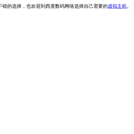
不错的选择，也欢迎到西度数码网络选择自己需要的
虚拟主机
。