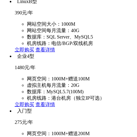
LinuxB型
390
元/年
网站空间大小：1000M
网站空间每月流量：40G
数据库：SQL Server、MySQL5
机房线路：电信/BGP/双线机房
立即购买
查看详情
企业4型
1480
元/年
网页空间：1000M+赠送100M
虚拟主机每月流量：20G
数据库：MySQL5.7(100M)
机房线路：港台机房（独立IP可选）
立即购买
查看详情
入门型
275
元/年
网页空间：1000M+赠送200M