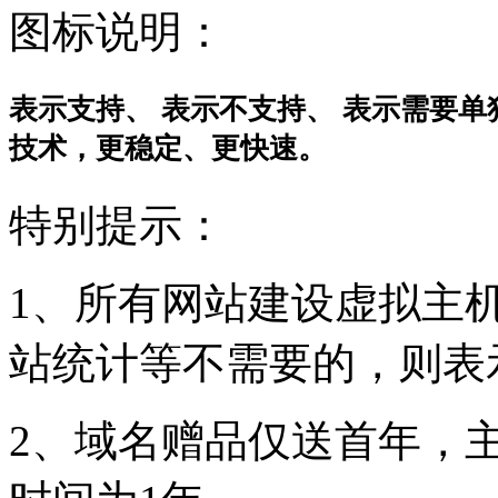
图标说明：
表示支持、
表示不支持、
表示需要单
技术，更稳定、更快速。
特别提示：
1、所有网站建设虚拟主
站统计等不需要的，则表
2、域名赠品仅送首年，