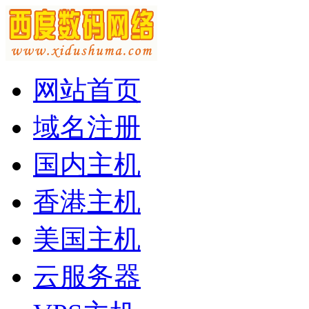
网站首页
域名注册
国内主机
香港主机
美国主机
云服务器