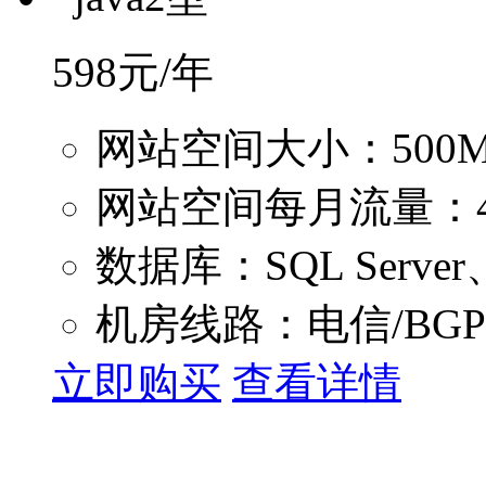
598
元/年
网站空间大小：500
网站空间每月流量：4
数据库：SQL Server
机房线路：电信/BG
立即购买
查看详情