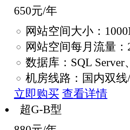
650
元/年
网站空间大小：1000
网站空间每月流量：2
数据库：SQL Server
机房线路：国内双线/
立即购买
查看详情
超G-B型
880
元/年