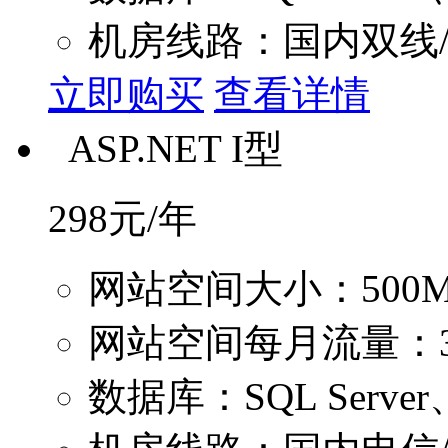
机房线路：国内双线/
立即购买
查看详情
ASP.NET I型
298
元/年
网站空间大小：500
网站空间每月流量：3
数据库：SQL Server