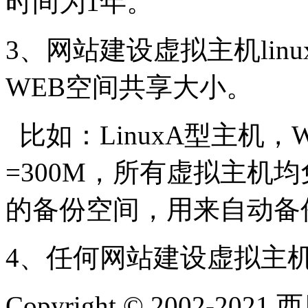
时间为1年。
3、网站建设虚拟主机linu
WEB空间共享大小。
比如：LinuxA型主机，
=300M，所有虚拟主机
的备份空间，用来自动备
4、任何网站建设虚拟主
Copyright © 2002-2021 西