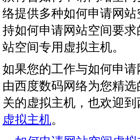
络提供多种如何申请网站
持如何申请网站空间要求
站空间专用虚拟主机。
如果您的工作与如何申请
由西度数码网络为您精选
关的虚拟主机，也欢迎到
虚拟主机
。