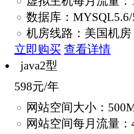
虚拟主机每月流量：1
数据库：MYSQL5.6/5
机房线路：美国机房
立即购买
查看详情
java2型
598
元/年
网站空间大小：500
网站空间每月流量：4