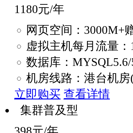
1180
元/年
网页空间：3000M+赠
虚拟主机每月流量：1
数据库：MYSQL5.6/5.
机房线路：港台机房(
立即购买
查看详情
集群普及型
398
元/年