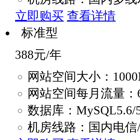
立即购买
查看详情
标准型
388
元/年
网站空间大小：1000
网站空间每月流量：6
数据库：MySQL5.6/5
机房线路：国内电信