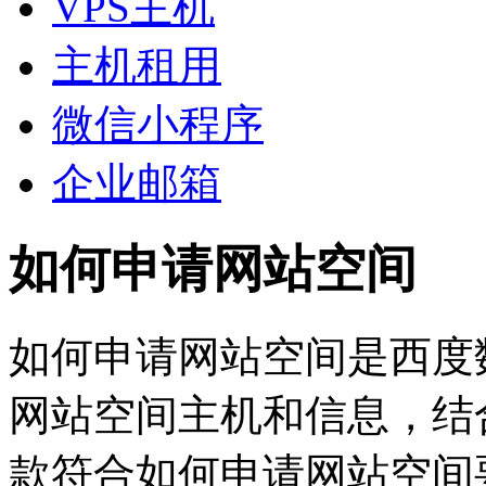
VPS主机
主机租用
微信小程序
企业邮箱
如何申请网站空间
如何申请网站空间是西度
网站空间主机和信息，结
款符合如何申请网站空间