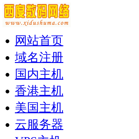
网站首页
域名注册
国内主机
香港主机
美国主机
云服务器