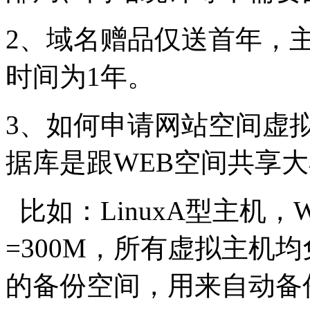
2、域名赠品仅送首年，
时间为1年。
3、如何申请网站空间虚拟主机
据库是跟WEB空间共享
比如：LinuxA型主机，
=300M，所有虚拟主机
的备份空间，用来自动备