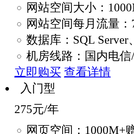
网站空间大小：1000
网站空间每月流量：7
数据库：SQL Server
机房线路：国内电信
立即购买
查看详情
入门型
275
元/年
网页空间：1000M+赠