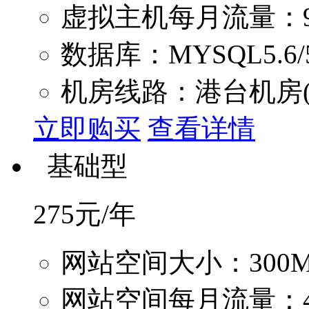
虚拟主机每月流量：9
数据库：MYSQL5.6/5.
机房线路：港台机房(
立即购买
查看详情
基础型
275
元/年
网站空间大小：300
网站空间每月流量：4