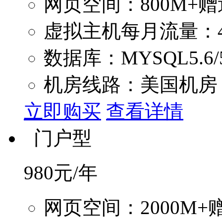
网页空间：800M+赠
虚拟主机每月流量：4
数据库：MYSQL5.6/5.
机房线路：美国机房
立即购买
查看详情
门户型
980
元/年
网页空间：2000M+赠