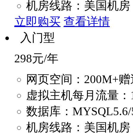
机房线路：美国机房
立即购买
查看详情
入门型
298
元/年
网页空间：200M+赠
虚拟主机每月流量：1
数据库：MYSQL5.6/5
机房线路：美国机房