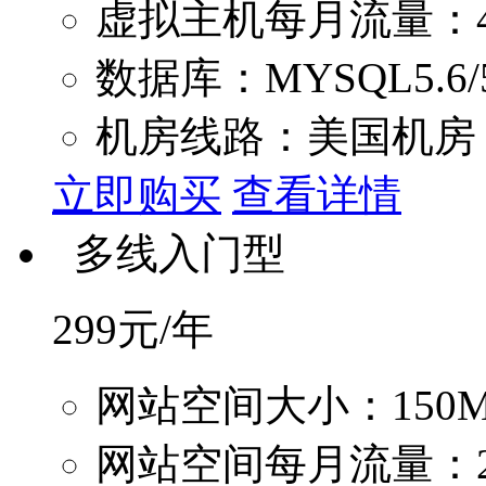
虚拟主机每月流量：4
数据库：MYSQL5.6/5.
机房线路：美国机房
立即购买
查看详情
多线入门型
299
元/年
网站空间大小：150
网站空间每月流量：2