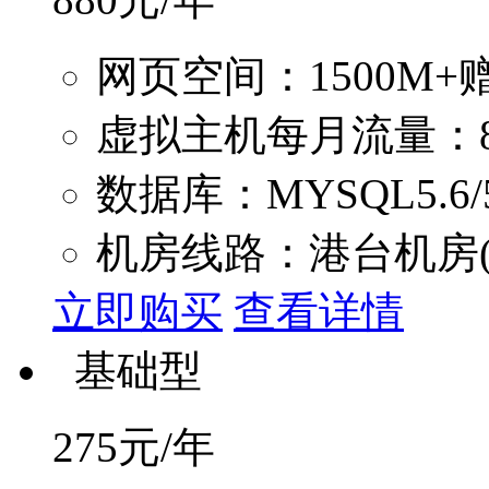
网页空间：1500M+赠
虚拟主机每月流量：8
数据库：MYSQL5.6/5.
机房线路：港台机房(
立即购买
查看详情
基础型
275
元/年