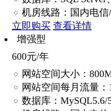
机房线路：国内电信
立即购买
查看详情
增强型
600
元/年
网站空间大小：800
网站空间每月流量：1
数据库：MySQL5.6/5.