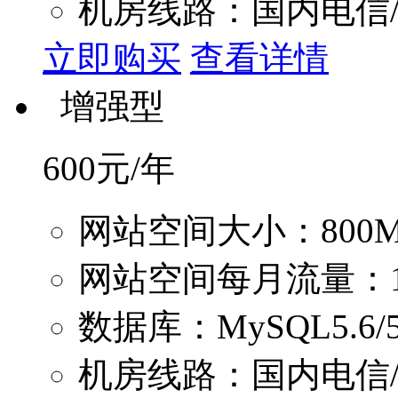
机房线路：国内电信
立即购买
查看详情
增强型
600
元/年
网站空间大小：800
网站空间每月流量：1
数据库：MySQL5.6/5.
机房线路：国内电信