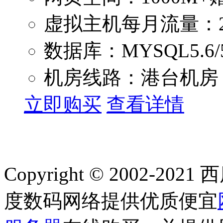
虚拟主机每月流量：2
数据库：MYSQL5.6/5.
机房线路：港台机房
立即购买
查看详情
Copyright © 2002-2021 西
度数码网络提供优质便宜