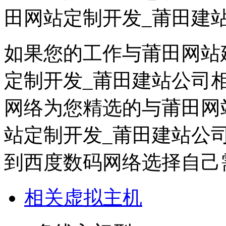
田网站定制开发_莆田建
如果您的工作与莆田网站
定制开发_莆田建站公司
网络为您精选的与莆田网
站定制开发_莆田建站公
到西度数码网络选择自己
相关虚拟主机