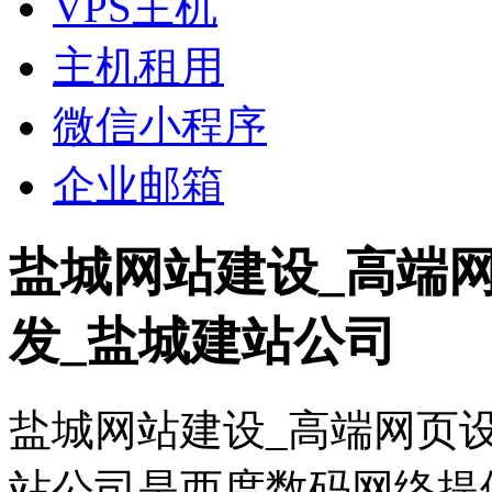
VPS主机
主机租用
微信小程序
企业邮箱
盐城网站建设_高端
发_盐城建站公司
盐城网站建设_高端网页
站公司是西度数码网络提