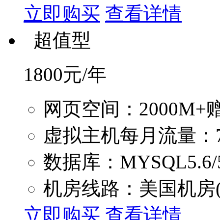
立即购买
查看详情
超值型
1800
元/年
网页空间：2000M+赠
虚拟主机每月流量：7
数据库：MYSQL5.6/5.
机房线路：美国机房(
立即购买
查看详情