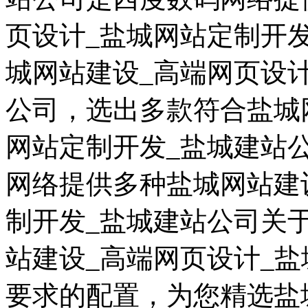
页设计_盐城网站定制开
城网站建设_高端网页设
公司，选出多款符合盐城
网站定制开发_盐城建站
网络提供多种盐城网站建
制开发_盐城建站公司关
站建设_高端网页设计_
要求的配置，为您精选盐