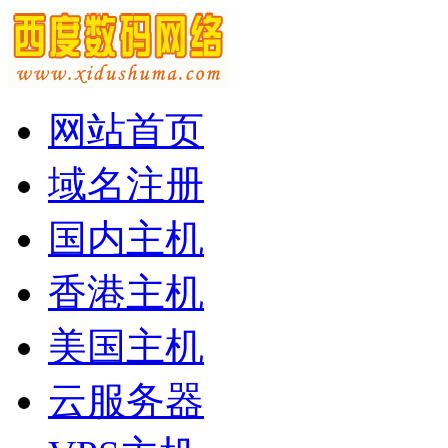
网站首页
域名注册
国内主机
香港主机
美国主机
云服务器