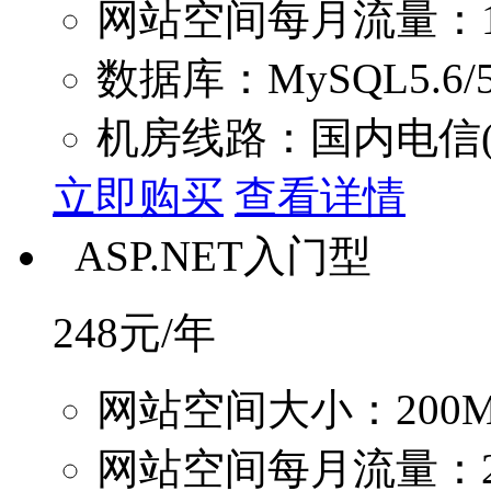
网站空间每月流量：1
数据库：MySQL5.6/5.
机房线路：国内电信(
立即购买
查看详情
ASP.NET入门型
248
元/年
网站空间大小：200
网站空间每月流量：2