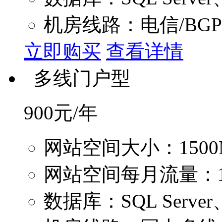
机房线路：电信/BG
立即购买
查看详情
多线门户型
900
元/年
网站空间大小：1500
网站空间每月流量：1
数据库：SQL Server