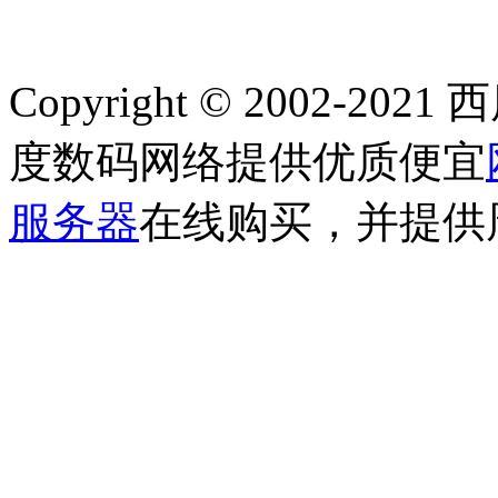
Copyright © 2002-2021 西
度数码网络提供优质便宜
服务器
在线购买，并提供