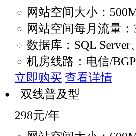
网站空间大小：500
网站空间每月流量：3
数据库：SQL Server
机房线路：电信/BG
立即购买
查看详情
双线普及型
298
元/年