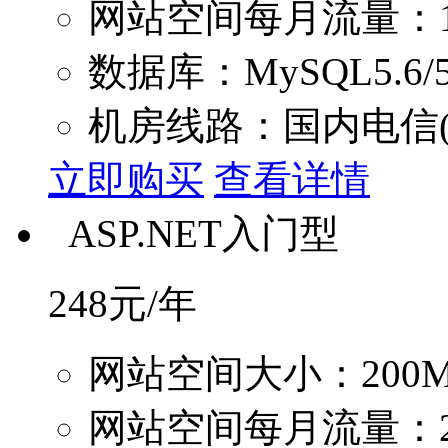
网站空间每月流量：1
数据库：MySQL5.6/5.
机房线路：国内电信(
立即购买
查看详情
ASP.NET入门型
248
元/年
网站空间大小：200
网站空间每月流量：2