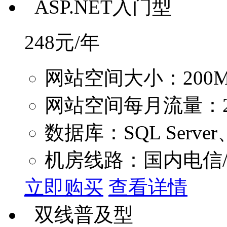
ASP.NET入门型
248
元/年
网站空间大小：200
网站空间每月流量：2
数据库：SQL Server
机房线路：国内电信
立即购买
查看详情
双线普及型