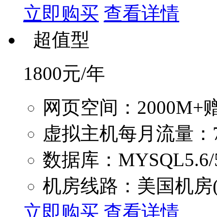
立即购买
查看详情
超值型
1800
元/年
网页空间：2000M+赠
虚拟主机每月流量：7
数据库：MYSQL5.6/5.
机房线路：美国机房(
立即购买
查看详情