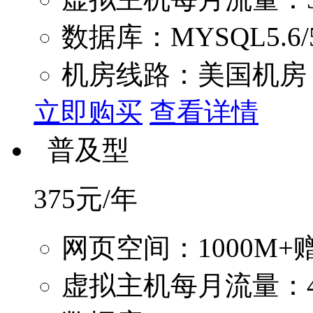
数据库：MYSQL5.6/5.
机房线路：美国机房
立即购买
查看详情
普及型
375
元/年
网页空间：1000M+赠
虚拟主机每月流量：4