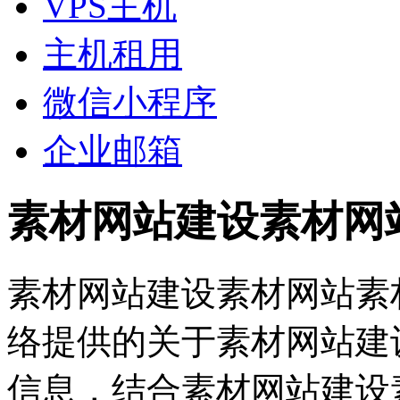
VPS主机
主机租用
微信小程序
企业邮箱
素材网站建设素材网
素材网站建设素材网站素
络提供的关于素材网站建
信息，结合素材网站建设