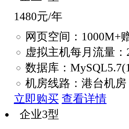
1480
元/年
网页空间：1000M+赠
虚拟主机每月流量：2
数据库：MySQL5.7(1
机房线路：港台机房
立即购买
查看详情
企业3型