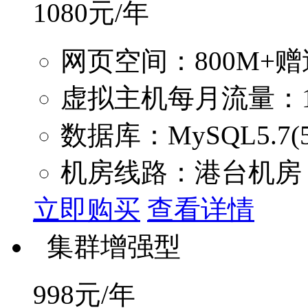
1080
元/年
网页空间：800M+赠
虚拟主机每月流量：1
数据库：MySQL5.7(5
机房线路：港台机房
立即购买
查看详情
集群增强型
998
元/年