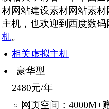
材网站建设素材网站素材
主机，也欢迎到西度数码
机
。
相关虚拟主机
豪华型
2480
元/年
网页空间：4000M+赠