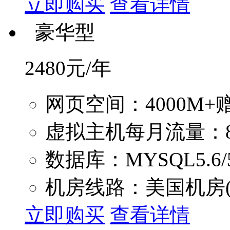
立即购买
查看详情
豪华型
2480
元/年
网页空间：4000M+赠
虚拟主机每月流量：8
数据库：MYSQL5.6/5.
机房线路：美国机房(
立即购买
查看详情