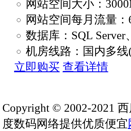
网站空间大小：3000
网站空间每月流量：6
数据库：SQL Server
机房线路：国内多线(
立即购买
查看详情
Copyright © 2002-2021 西
度数码网络提供优质便宜