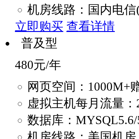
机房线路：国内电信(
立即购买
查看详情
普及型
480
元/年
网页空间：1000M+赠
虚拟主机每月流量：2
数据库：MYSQL5.6/5.
机房线路：美国机房