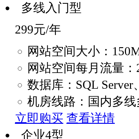
多线入门型
299
元/年
网站空间大小：150
网站空间每月流量：2
数据库：SQL Server
机房线路：国内多线
立即购买
查看详情
企业4型