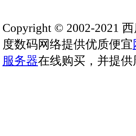
Copyright © 2002-2021 西
度数码网络提供优质便宜
服务器
在线购买，并提供