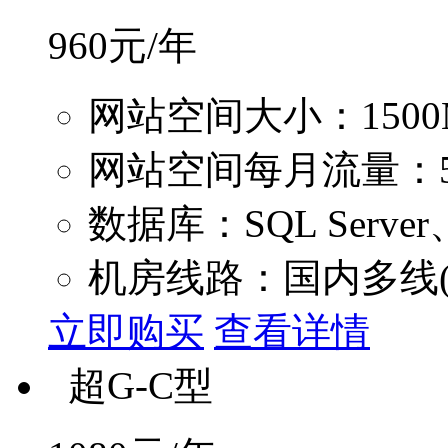
960
元/年
网站空间大小：1500
网站空间每月流量：5
数据库：SQL Server
机房线路：国内多线(
立即购买
查看详情
超G-C型