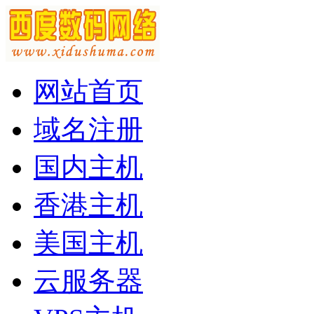
网站首页
域名注册
国内主机
香港主机
美国主机
云服务器